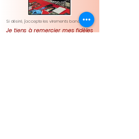
Si désiré, j'accepte les virements bancaires.
Je tiens à remercier mes fidèles
lecteurs, qui me suivent avec
curiosité et bienveillance à
chaque nouvelle aventure. Votre
enthousiasme est ma plus
grande source de motivation.
© 2035 by Thérèse Boucher
Autrice. Powered and secured
by
Wix